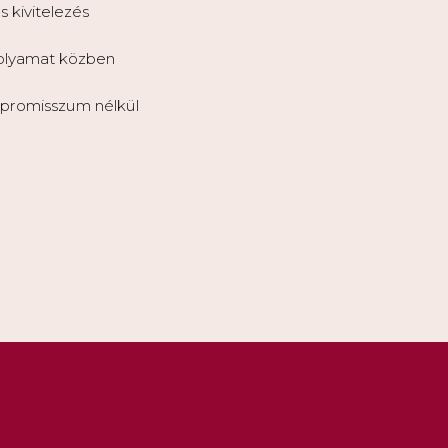
s kivitelezés
folyamat közben
mpromisszum nélkül