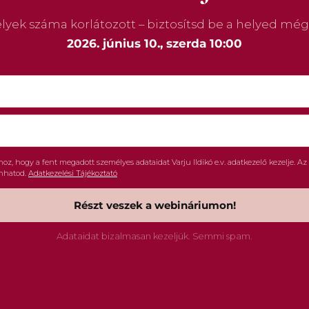
lyek száma korlátozott – biztosítsd be a helyed mé
2026. június 10., szerda 10:00
, hogy a fent megadott személyes adataidat Varju Ildikó e.v. adatkezelő kezelje. Az a
onhatod.
Adatkezelési Tájékoztató
Részt veszek a webináriumon!
Adataidat bizalmasan kezeljük. Semmi spam.