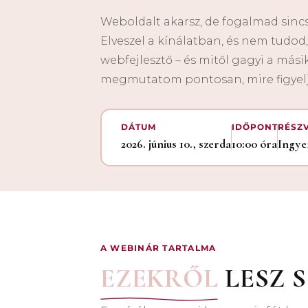
Weboldalt akarsz, de fogalmad sinc
Elveszel a kínálatban, és nem tudod, 
webfejlesztő – és mitől gagyi a másik
megmutatom pontosan, mire figyelj
DÁTUM
IDŐPONT
RÉSZ
2026. június 10., szerda
10:00 óra
Ingye
A WEBINÁR TARTALMA
EZEKRŐL
LESZ 