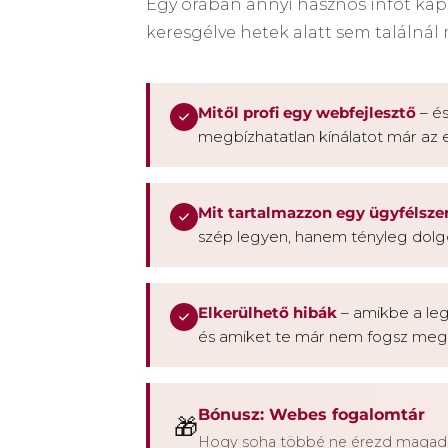
Egy órában annyi hasznos infót kap
keresgélve hetek alatt sem találná
Mitől profi egy webfejlesztő
– és
megbízhatatlan kínálatot már az 
Mit tartalmazzon egy ügyfélsze
szép legyen, hanem tényleg dolg
Elkerülhető hibák
– amikbe a leg
és amiket te már nem fogsz megc
Bónusz: Webes fogalomtár
🎁
Hogy soha többé ne érezd magad t