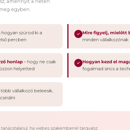
sz, amennyit a neten
l meg egyben.
 hogyan szúrod ki a
Mire figyelj, mielőtt
első percben
minden vállalkozónak f
rző honlap
– hogy ne csak
Hogyan kezd el mag
ozzon helyetted
fogalmad sincs a tech
több vállalkozó beleesik,
sinálni
anácstalanul, ha webes szakemberrel tárgyalsz