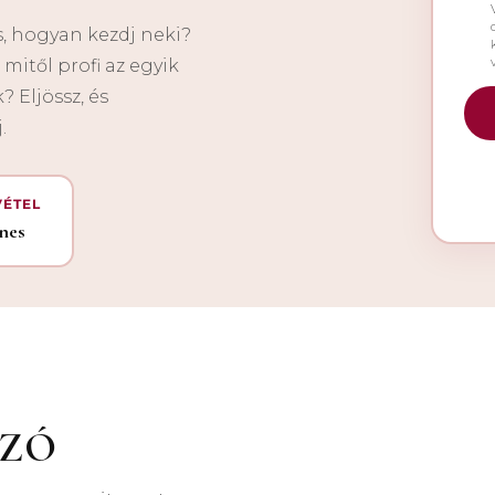
s, hogyan kezdj neki?
mitől profi az egyik
? Eljössz, és
.
VÉTEL
nes
SZÓ