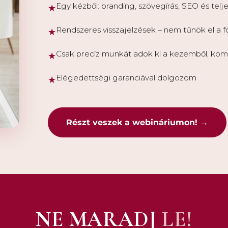
Egy kézből: branding, szövegírás, SEO és telje
★
Rendszeres visszajelzések – nem tűnök el a 
★
Csak precíz munkát adok ki a kezemből, ko
★
Elégedettségi garanciával dolgozom
★
Részt veszek a webináriumon! →
NE MARADJ
LE!