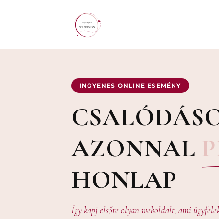
INGYENES ONLINE ESEMÉNY
CSALÓDÁSO
AZONNAL
P
HONLAP
Így kapj elsőre olyan weboldalt, ami ügyfele