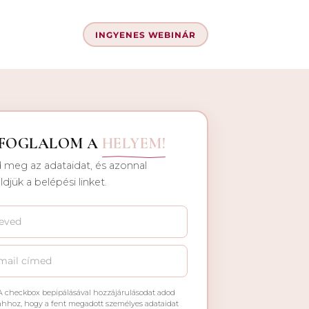
INGYENES WEBINÁR
EFOGLALOM A
HELYEM!
 meg az adataidat, és azonnal
ldjük a belépési linket.
A checkbox bepipálásával hozzájárulásodat adod
ahhoz, hogy a fent megadott személyes adataidat