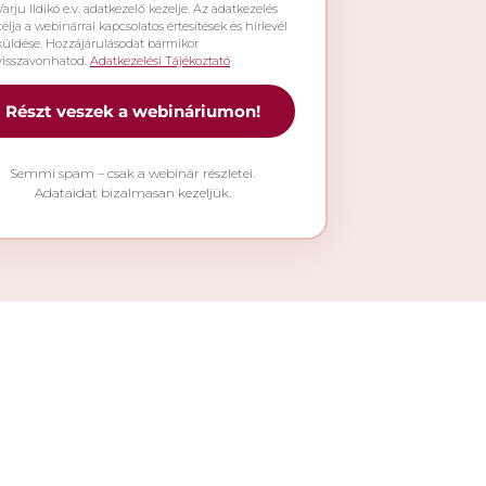
Varju Ildikó e.v. adatkezelő kezelje. Az adatkezelés
célja a webinárral kapcsolatos értesítések és hírlevél
küldése. Hozzájárulásodat bármikor
visszavonhatod.
Adatkezelési Tájékoztató
Részt veszek a webináriumon!
Semmi spam – csak a webinár részletei.
Adataidat bizalmasan kezeljük.