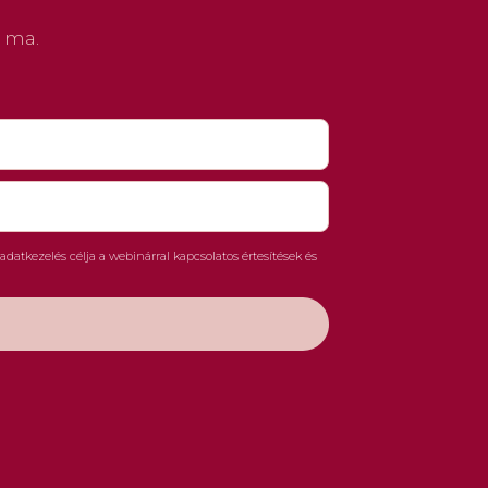
g ma.
datkezelés célja a webinárral kapcsolatos értesítések és