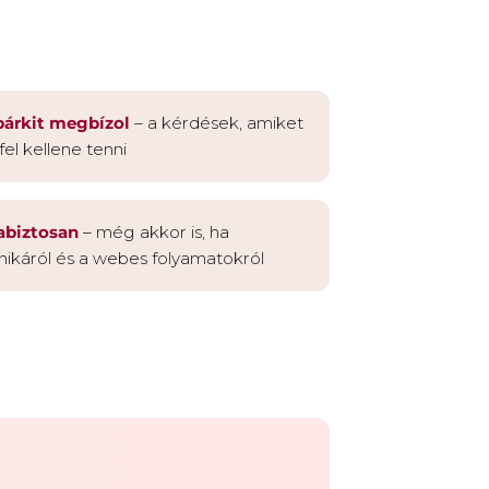
 bárkit megbízol
– a kérdések, amiket
el kellene tenni
abiztosan
– még akkor is, ha
nikáról és a webes folyamatokról