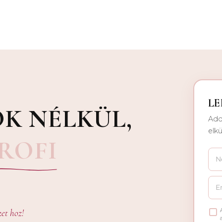
L
K NÉLKÜL,
Add
elkü
ROFI
ket hoz!