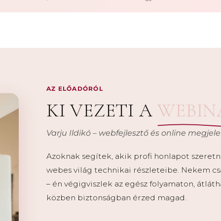
AZ ELŐADÓRÓL
KI VEZETI A
WEBIN
Varju Ildikó – webfejlesztő és online megjel
Azoknak segítek, akik profi honlapot szere
webes világ technikai részleteibe. Nekem cs
– én végigviszlek az egész folyamaton, átlát
közben biztonságban érzed magad.