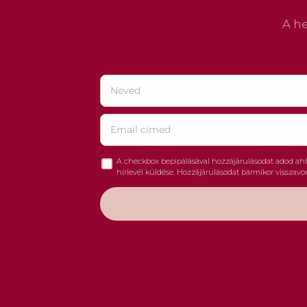
A he
A checkbox bepipálásával hozzájárulásodat adod ahhoz
hírlevél küldése. Hozzájárulásodat bármikor visszav