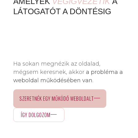
AMELYEK
VÉGIGVEZETIK
A
LÁTOGATÓT A DÖNTÉSIG
Ha sokan megnézik az oldalad,
mégsem keresnek, akkor
a probléma a
weboldal működésében van
.
SZERETNÉK EGY MŰKÖDŐ WEBOLDALT
ÍGY DOLGOZOM