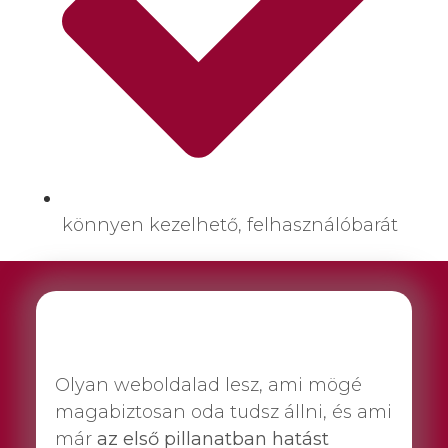
könnyen kezelhető, felhasználóbarát
Olyan weboldalad lesz, ami mögé
magabiztosan oda tudsz állni, és ami
már
az első pillanatban hatást