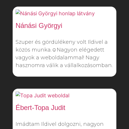
Nánási Györgyi
Szuper és gördülékeny volt Ildivel a
közös munka.☺️Nagyon elégedett
vagyok a weboldalammal! Nagy
hasznomra válik a vállalkozásomban.
Ébert-Topa Judit
Imádtam Ildivel dolgozni, nagyon