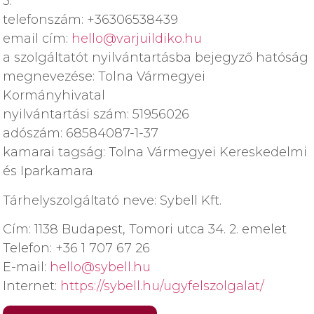
5.
telefonszám: +36306538439
email cím:
hello@varjuildiko.hu
a szolgáltatót nyilvántartásba bejegyző hatóság
megnevezése: Tolna Vármegyei
Kormányhivatal
nyilvántartási szám: 51956026
adószám: 68584087-1-37
kamarai tagság: Tolna Vármegyei Kereskedelmi
és Iparkamara
Tárhelyszolgáltató neve: Sybell Kft.
Cím: 1138 Budapest, Tomori utca 34. 2. emelet
Telefon: +36 1 707 67 26
E-mail:
hello@sybell.hu
Internet:
https://sybell.hu/ugyfelszolgalat/