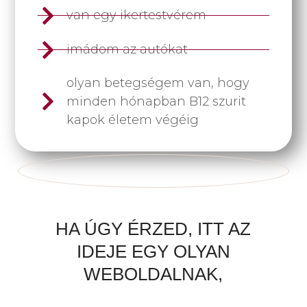
van egy ikertestvérem
imádom az autókat
olyan betegségem van, hogy
minden hónapban B12 szurit
kapok életem végéig
HA ÚGY ÉRZED, ITT AZ
IDEJE EGY OLYAN
WEBOLDALNAK,