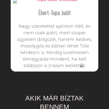
Ébert-Topa Judit
Nagy szeretettel ajánlom Ildit, és
nem csak azért, mert szuper
ügyesen dolgozik, hanem kedves,
mosolygós és bátran lehet Tőle
kérdezni is. Mindig türelmesen
elmagyaráz mindent, ha kell
többször is (nálam kellett😀)
AKIK MÁR BÍZTAK
BENNEM