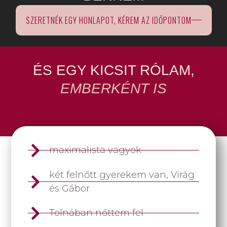
SZERETNÉK EGY HONLAPOT, KÉREM AZ IDŐPONTOM
ÉS EGY KICSIT RÓLAM,
EMBERKÉNT IS
maximalista vagyok
két felnőtt gyerekem van, Virág
és Gábor
Tolnában nőttem fel