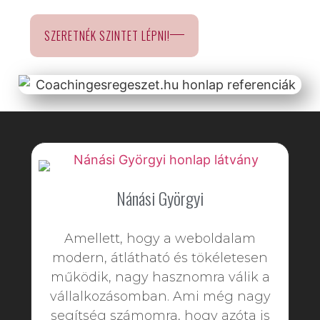
SZERETNÉK SZINTET LÉPNI!
Nánási Györgyi
Amellett, hogy a weboldalam
modern, átlátható és tökéletesen
működik, nagy hasznomra válik a
vállalkozásomban. Ami még nagy
segítség számomra, hogy azóta is