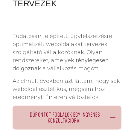
TERVEZEK
Tudatosan felépített, ügyfélszerzésre
optimalizált weboldalakat tervezek
szolgáltató vállalkozóknak. Olyan
rendszereket, amelyek
ténylegesen
dolgoznak
a vállalkozás mögött.
Az elmúlt években azt láttam, hogy sok
weboldal esztétikus, mégsem hoz
eredményt. Én ezen változtatok.
IDŐPONTOT FOGLALOK EGY INGYENES
KONZULTÁCIÓRA!